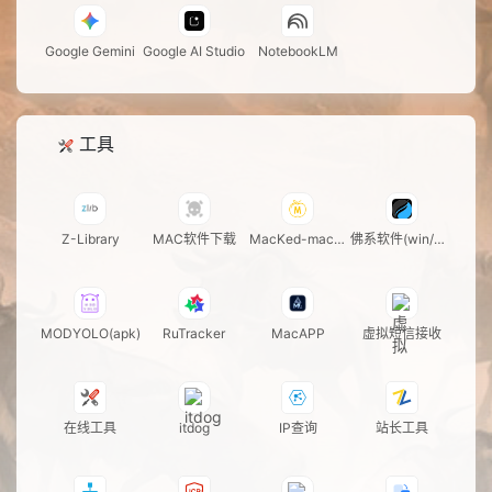
Google Gemini
Google AI Studio
NotebookLM
工具
Z-Library
MAC软件下载
MacKed-mac软
佛系软件(win/ma
件
c)
MODYOLO(apk)
RuTracker
MacAPP
虚拟短信接收
在线工具
itdog
IP查询
站长工具