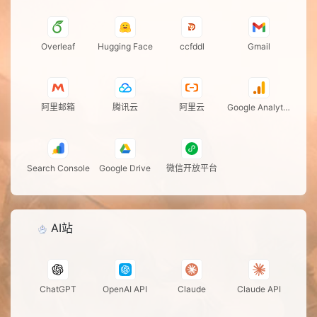
Overleaf
Hugging Face
ccfddl
Gmail
阿里邮箱
腾讯云
阿里云
Google Analytic
s
Search Console
Google Drive
微信开放平台
AI站
ChatGPT
OpenAI API
Claude
Claude API