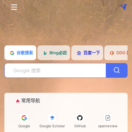
搜
谷歌搜索
Bing必应
百度一下
DDG 搜
索
常
用
AI
导
站
工
航
具
常用导航
Google
Google Scholar
GitHub
openreview